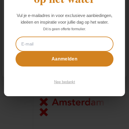
informatie die u aan ze heeft verstrekt of die ze hebben
verzameld op basis van uw gebruik van hun services.
Vul je e-mailadres in voor exclusieve aanbiedingen,
ideëen en inspiratie voor jullie dag op het water.
We werken samen met
29 derden
die uw gegevens
Details tonen
kunnen ontvangen en verwerken.
Dit is geen offerte formulier.
Onze klanten
Alles toestaan
Aanmelden
Aanpassen
Nee bedankt