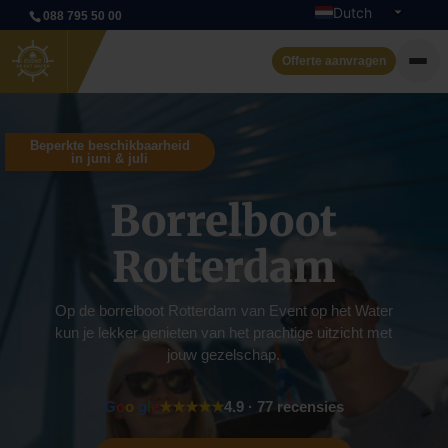
Dutch
088 795 50 00
English
Offerte aanvragen
Privé rondvaart
Beperkte beschikbaarheid
in juni & juli
Evenementenboten
Borrelboot
Boot huren
Rotterdam
Arrangementen
Contact
Op de borrelboot Rotterdam van Event op het Water
kun je lekker genieten van het prachtige uitzicht met
jouw gezelschap.
G
o
o
g
l
e
★★★★★
4.9 · 77 recensies