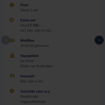

Duur
Vanaf 1 uur

Extra uur
Vanaf
€ 165,-
incl. bier, wijn en fris.
‹
›

Min/Max
10 tot 60 personen

Vaargebied
De Rotte
Maas van Rotterdam

Inclusief
Bier, wijn & fris

Geschikt voor o.a.
Bedrijfsuitje
Vrijgezellenfeest