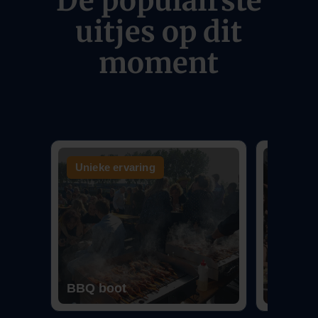
De populairste
uitjes op dit
moment
Unieke ervaring
Aanrad
BBQ boot
Borrelb