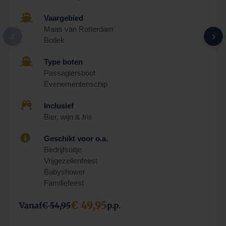

Vaargebied
Maas van Rotterdam
‹
›
Botlek

Type boten
Passagiersboot
Evenementenschip

Inclusief
Bier, wijn & fris

Geschikt voor o.a.
Bedrijfsuitje
Vrijgezellenfeest
Babyshower
Familiefeest
€ 49,95
Vanaf
€ 54,95
p.p.