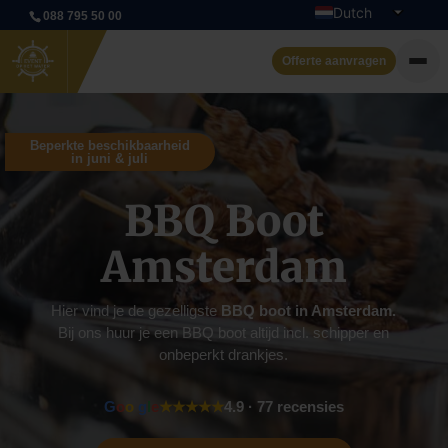
Dutch
088 795 50 00
English
Offerte aanvragen
Privé rondvaart
Beperkte beschikbaarheid
in juni & juli
Evenementenboten
BBQ Boot
Boot huren
Amsterdam
Arrangementen
Contact
Hier vind je de gezelligste
BBQ boot in Amsterdam.
Bij ons huur je een BBQ boot altijd incl. schipper en
onbeperkt drankjes.
G
o
o
g
l
e
★★★★★
4.9 · 77 recensies