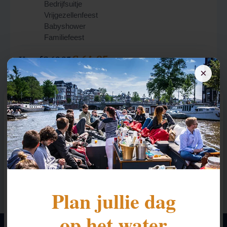
Bedrijfsuitje
Vrijgezellenfeest
Babyshower
Familiefeest
€ 64,95
Vanaf
€ 69,95
p.p.
×
Offerte aanvragen
Deze website maakt gebruik van cookies
We gebruiken cookies om content en advertenties te
personaliseren, om functies voor social media te bieden
en om ons websiteverkeer te analyseren. Ook delen we
Plan jullie dag
informatie over uw gebruik van onze site met onze
partners voor social media, adverteren en analyse. Deze
op het water
partners kunnen deze gegevens combineren met andere