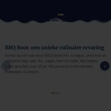
BBQ Boot: een unieke culinaire ervaring
I
Geniet op een van onze BBQ boten incl. schipper, privé kok en
N
onbeperkt bier, wijn, fris, sapjes thee en koffie. Wij hebben
N
‹
›
boten geschikt voor 10 tot 700 personen in Amsterdam,
N
Rotterdam & Utrecht.
N
N