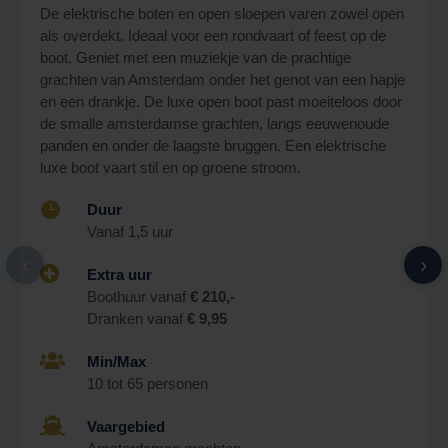
De elektrische boten en open sloepen varen zowel open
als overdekt. Ideaal voor een rondvaart of feest op de
boot. Geniet met een muziekje van de prachtige
grachten van Amsterdam onder het genot van een hapje
en een drankje. De luxe open boot past moeiteloos door
de smalle amsterdamse grachten, langs eeuwenoude
panden en onder de laagste bruggen. Een elektrische
luxe boot vaart stil en op groene stroom.

Duur
Vanaf 1,5 uur
‹
›

Extra uur
Boothuur vanaf
€ 210,-
Dranken vanaf
€ 9,95

Min/Max
10 tot 65 personen

Vaargebied