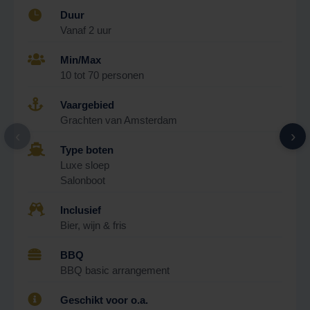

Duur
Vanaf 2 uur

Min/Max
10 tot 70 personen

Vaargebied
Grachten van Amsterdam
‹
›

Type boten
Luxe sloep
Salonboot

Inclusief
Bier, wijn & fris

BBQ
BBQ basic arrangement

Geschikt voor o.a.