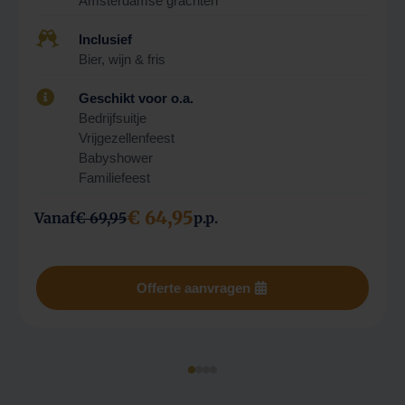
Amsterdamse grachten

Inclusief
Bier, wijn & fris

Geschikt voor o.a.
Bedrijfsuitje
Vrijgezellenfeest
Babyshower
Familiefeest
€ 64,95
Vanaf
€ 69,95
p.p.
Offerte aanvragen