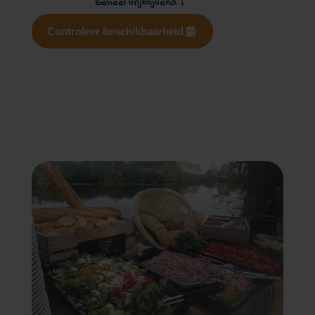
Geheel vrijblijvend
⤵
Controleer beschikbaarheid