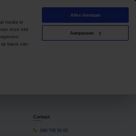
Dutch
English
Alles toestaan
ngementen
Contact
Offerte aanvragen
al media te
van onze site
Aanpassen
 gegevens
 op basis van
 in Amsterdam!
Contact
088 795 50 00