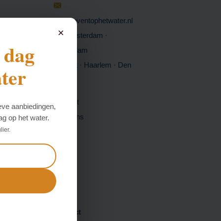
info@eventophetwater.nl
×
Amsterdam ·
e dag
Rotterdam
Utrecht · Haarlem
· Den
ter
Haag
Contact
ieve aanbiedingen,
Over ons
dag op het water.
lier.
Blog
Contact