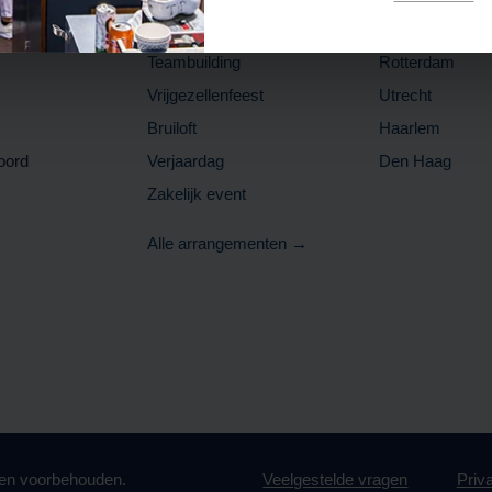
Bedrijfsuitje
Amsterdam
Teambuilding
Rotterdam
Vrijgezellenfeest
Utrecht
Bruiloft
Haarlem
oord
Verjaardag
Den Haag
Zakelijk event
Alle arrangementen →
hten voorbehouden.
Veelgestelde vragen
Priv