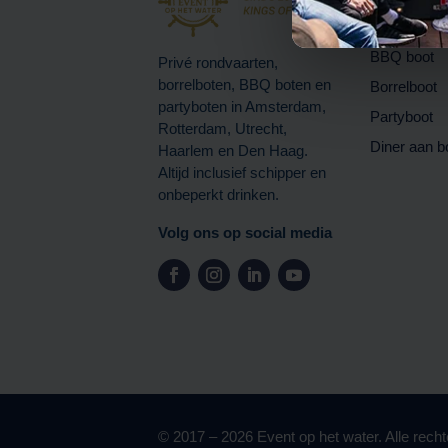
Rondvaart
BBQ boot
Privé rondvaarten,
borrelboten, BBQ boten en
Borrelboot
partyboten in Amsterdam,
Partyboot
Rotterdam, Utrecht,
Diner aan b
Haarlem en Den Haag.
Altijd inclusief schipper en
onbeperkt drinken.
Volg ons op social media
© 2017 – 2026 Event op het water. Alle rec