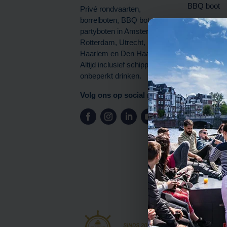
BBQ boot
Privé rondvaarten,
borrelboten, BBQ boten en
Borrelboot
partyboten in Amsterdam,
Partyboot
Rotterdam, Utrecht,
Diner aan b
Haarlem en Den Haag.
Altijd inclusief schipper en
onbeperkt drinken.
Volg ons op social media
Boten