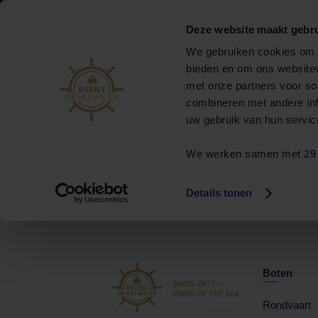
088 795 50 00
info@eventophetwater.nl
Deze website maakt gebru
Nr. 1 in bootverhuur
We gebruiken cookies om c
& events op het water
bieden en om ons websitev
met onze partners voor so
Privé rondvaart
combineren met andere inf
Koop je ticke
uw gebruik van hun servic
Evenementenboten
We werken samen met
29
Boot huren
Arrangementen
Details tonen
Contact
Boten
Rondvaart