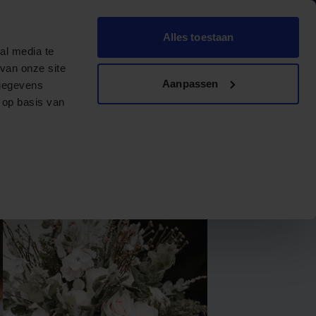
Dutch
English
Alles toestaan
ngementen
Contact
Offerte aanvragen
al media te
van onze site
Aanpassen
 gegevens
 op basis van