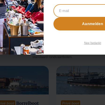
Aanmelden
Ruime keuze uit type boten
ale expertise en warme gastvrijheid, zorgen wij voor een geweldige e
Nee bedankt
ochten. In elke stad is de boottocht altijd een privé, incl. schipper e
Bij ons zit je dus niet op een tour boot tussen de toeristen en wij geb
standaard rondvaartboten.
Borrelboot
rivé boot
Privé boot