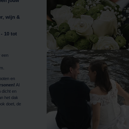
leen jouw
r, wijn &
- 10 tot
r een
am.
boten en
ersonen!
Al
 dicht en
an het dak
ok doet, de