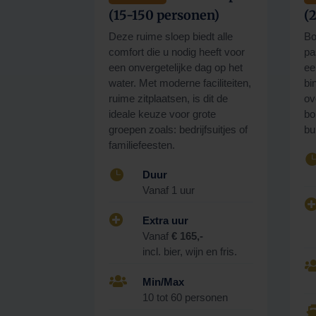
(15-150 personen)
(
Deze ruime sloep biedt alle
Bo
comfort die u nodig heeft voor
pa
een onvergetelijke dag op het
ee
water. Met moderne faciliteiten,
bi
ruime zitplaatsen, is dit de
ov
ideale keuze voor grote
bo
groepen zoals: bedrijfsuitjes of
bu
familiefeesten.

Duur
Vanaf 1 uur

Extra uur
Vanaf
€ 165,-
incl. bier, wijn en fris.

Min/Max
10 tot 60 personen