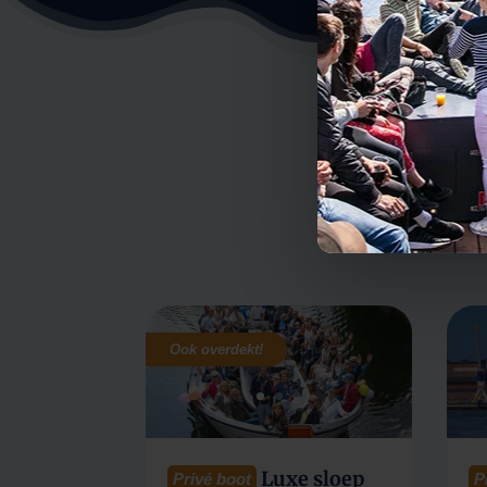
Met onze lok
onze boott
drankjes. 
Ook overdekt!
Luxe sloep
Privé boot
P