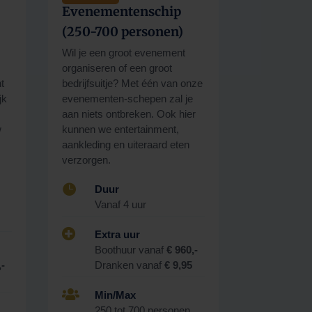
Evenementenschip
(250-700 personen)
Wil je een groot evenement
organiseren of een groot
t
bedrijfsuitje? Met één van onze
jk
evenementen-schepen zal je
aan niets ontbreken. Ook hier
w
kunnen we entertainment,
aankleding en uiteraard eten
verzorgen.

Duur
Vanaf 4 uur

Extra uur
Boothuur vanaf
€ 960,-
,-
Dranken vanaf
€ 9,95
5

Min/Max
250 tot 700 personen