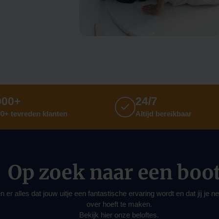
000+
24/7
0+ tevreden klanten
Altijd bereikbaar
Op zoek naar een boo
n er alles dat jouw uitje een fantastische ervaring wordt en dat jij je 
over hoeft te maken.
Bekijk hier onze beloftes.