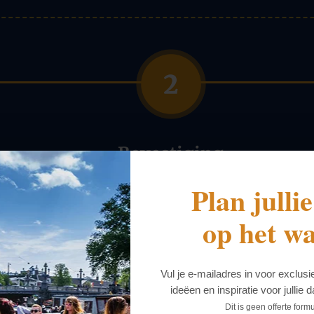
Bevestiging
ontvangen
Plan julli
Wij sturen u een offerte op maat,
inclusief beschikbaarheid.
op het wa
binnen 24 uur
Vul je e-mailadres in voor exclus
ideëen en inspiratie voor jullie 
Dit is geen offerte formu