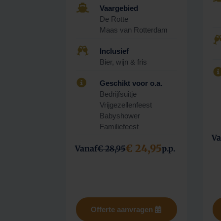

Vaargebied
De Rotte
Maas van Rotterdam

Inclusief
Bier, wijn & fris

Geschikt voor o.a.
Bedrijfsuitje
Vrijgezellenfeest
Babyshower
Familiefeest
Va
€ 24,95
Vanaf
€ 28,95
p.p.
Offerte aanvragen