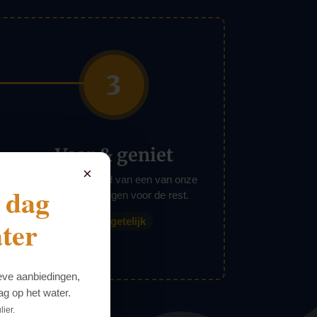
Vaar & geniet
×
U stapt aan boord van een van onze
e dag
boten en wij zorgen voor de rest.
ter
onvergetelijk
ieve aanbiedingen,
dag op het water.
lier.