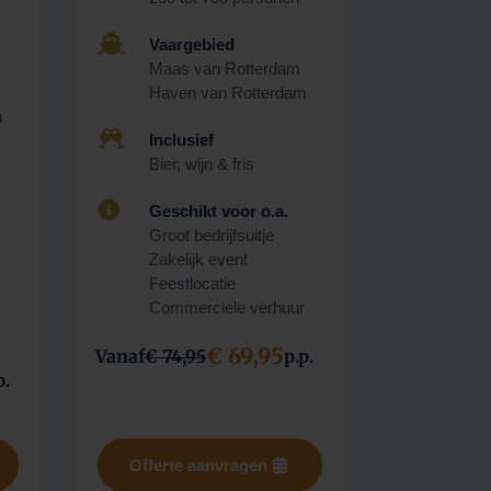

Vaargebied
Maas van Rotterdam
Haven van Rotterdam
m

Inclusief
Bier, wijn & fris

Geschikt voor o.a.
Groot bedrijfsuitje
Zakelijk event
Feestlocatie
Commerciele verhuur
€ 69,95
Vanaf
€ 74,95
p.p.
p.
Offerte aanvragen