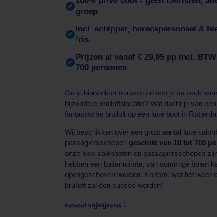
100% privé boot - geen toeristen, al
groep
Incl. schipper, horecapersoneel & bie
fris.
Prijzen al vanaf € 29,95 pp incl. BTW 
700 personen
Ga je binnenkort trouwen en ben je op zoek naa
bijzondere bruiloftslocatie? Wat dacht je van een
fantastische bruiloft op een luxe boot in Rotterd
Wij beschikken over een groot aantal luxe salon
passagiersschepen
geschikt van 10 tot 700 p
onze luxe salonboten en passagiersschepen zijn
hebben een buitenruimte, van sommige boten k
opengeschoven worden. Kortom, wat het weer o
bruiloft zal een succes worden!
Geheel vrijblijvend
⤵