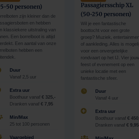
Passagiersschip XL
25-50 personen)
(50-250 personen)
rrelboten zijn kleiner dan de
ssagiersboten en hebben
Wil je een fantastische
n klassiekere uitstraling van
boottocht voor een grote
nnen. Een borrelboot is altijd
groep? Muziek, entertainmen
erdekt. Een aantal van onze
of aankleding. Alles is mogeli
rrelboten hebben een
voor een onvergetelijke
itendek.
rondvaart op het IJ. Vier jou
feest of evenement op een

Duur
unieke locatie met een
Vanaf 2,5 uur
fantastische sfeer.

Extra uur

Duur
Boothuur vanaf
€ 325,-
Vanaf 4 uur
Dranken vanaf
€ 7,95

Extra uur

Min/Max
Boothuur vanaf
€ 450
25 tot 100 personen
Dranken vanaf
€ 9,9

Vaargebied

Min/Max