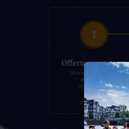
Offerte aanvragen
Vul je wensen in - datum,
groepsgrootte,
type evenement
2 min