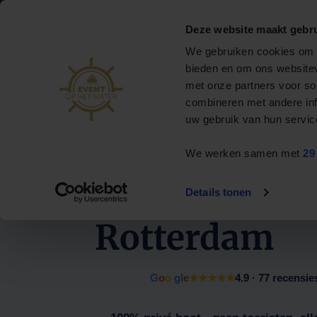
088 795 50 00
info@eventophetwater.nl
Deze website maakt gebru
Nr. 1 in bootverhuur
We gebruiken cookies om c
& events op het water
bieden en om ons websitev
met onze partners voor so
Privé rondvaart
combineren met andere inf
uw gebruik van hun servic
Evenementenboten
Beperkte beschikbaarheid in juni & juli
We werken samen met
29
Boot huren
Bruiloft
Arrangementen
Details tonen
Rotterdam
Contact
G
o
o
g
l
e
★★★★★
4.9 · 77 recensie