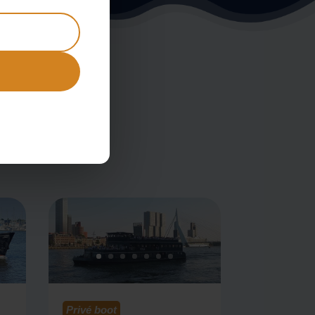
rvaring op al
n onbeperkt
ruiken geen
Privé boot