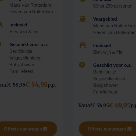
Maas van Rotterdam
50 tot 250 personen
Haven van Rotterdam

Vaargebied

Inclusief
Maas van Rotterdam
Bier, wijn & fris
Haven van Rotterda

Geschikt voor o.a.

Inclusief
Bedrijfsuitje
Bier, wijn & fris
Vrijgezellenfeest

Babyshower
Geschikt voor o.a.
Familiefeest
Bedrijfsuitje
Vrijgezellenfeest
€ 54,95
naf
€ 58,95
p.p.
Babyshower
Familiefeest
€ 69,95
Vanaf
€ 74,95
p.
Offerte aanvragen
Offerte aanvragen