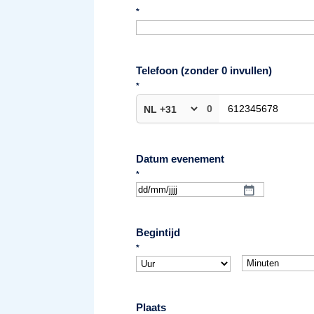
*
Telefoon (zonder 0 invullen)
*
0
Datum evenement
*
DD
slash
MM
Begintijd
slash
*
JJJJ
Plaats