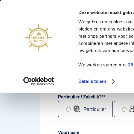
088 795 50 00
info@eventophetwater.nl
Deze website maakt gebru
Nr. 1 in bootverhuur
We gebruiken cookies om c
& events op het water
bieden en om ons websitev
met onze partners voor so
Privé rondvaart
combineren met andere inf
Vraag hier je of
uw gebruik van hun servic
Evenementenboten
We werken samen met
29
Boot huren
Arrangementen
Details tonen
Contact
Particulier / Zakelijk?*
*
Particulier
Voornaam