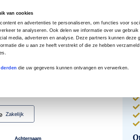
ik van cookies
Privé rondvaart
Evenementenboten
Boot huren
Arra
ontent en advertenties te personaliseren, om functies voor soci
erkeer te analyseren. Ook delen we informatie over uw gebruik 
cial media, adverteren en analyse. Deze partners kunnen deze
ormatie die u aan ze heeft verstrekt of die ze hebben verzameld
ferte aan!
es.
 derden
die uw gegevens kunnen ontvangen en verwerken.
O



Zakelijk


O
Achternaam