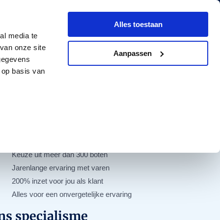
Dutch
English
Alles toestaan
ngementen
Contact
Offerte aanvragen
al media te
van onze site
Aanpassen
 gegevens
 op basis van
nze beloftes
24 uur per dag bereikbaar
Keuze uit meer dan 300 boten
Jarenlange ervaring met varen
200% inzet voor jou als klant
Alles voor een onvergetelijke ervaring
ns specialisme