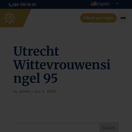
English
088 795 50 00
Dutch
Offerte aanvragen
Private cruise
Utrecht
Event boats
Wittevrouwensi
Rent a boat
ngel 95
Arrangements
Contact
by
admin
|
Jun 4, 2026
Search